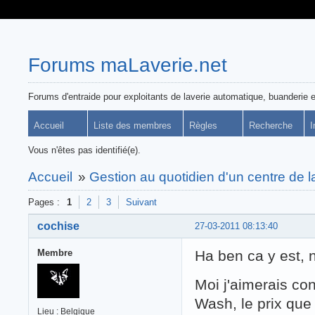
Forums maLaverie.net
Forums d'entraide pour exploitants de laverie automatique, buanderie e
Accueil
Liste des membres
Règles
Recherche
I
Vous n'êtes pas identifié(e).
Accueil
»
Gestion au quotidien d'un centre de 
Pages :
1
2
3
Suivant
cochise
27-03-2011 08:13:40
Membre
Ha ben ca y est,
Moi j'aimerais co
Wash, le prix que
Lieu : Belgique