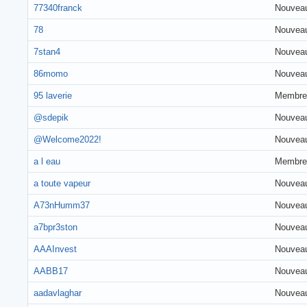
77340franck
Nouvea
78
Nouvea
7stan4
Nouvea
86momo
Nouvea
95 laverie
Membre
@sdepik
Nouvea
@Welcome2022!
Nouvea
a l eau
Membre
a toute vapeur
Nouvea
A73nHumm37
Nouvea
a7bpr3ston
Nouvea
AAAInvest
Nouvea
AABB17
Nouvea
aadavlaghar
Nouvea