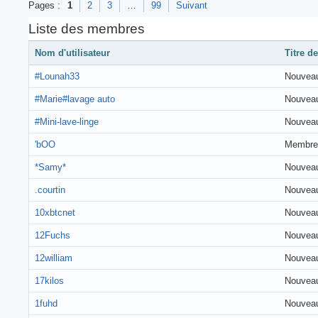
Pages :
1
2
3
…
99
Suivant
Liste des membres
Nom d'utilisateur
Titre de
#Lounah33
Nouvea
#Marie#lavage auto
Nouvea
#Mini-lave-linge
Nouvea
'bOO
Membre
*Samy*
Nouvea
.courtin
Nouvea
10xbtcnet
Nouvea
12Fuchs
Nouvea
12william
Nouvea
17kilos
Nouvea
1fuhd
Nouvea