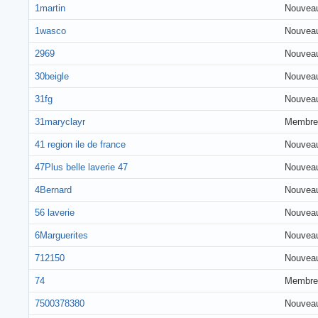
1martin
Nouvea
1wasco
Nouvea
2969
Nouvea
30beigle
Nouvea
31fg
Nouvea
31maryclayr
Membre
41 region ile de france
Nouvea
47Plus belle laverie 47
Nouvea
4Bernard
Nouvea
56 laverie
Nouvea
6Marguerites
Nouvea
712150
Nouvea
74
Membre
7500378380
Nouvea