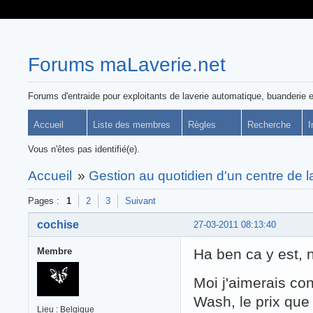
Forums maLaverie.net
Forums d'entraide pour exploitants de laverie automatique, buanderie e
Accueil
Liste des membres
Règles
Recherche
I
Vous n'êtes pas identifié(e).
Accueil
»
Gestion au quotidien d'un centre de 
Pages :
1
2
3
Suivant
cochise
27-03-2011 08:13:40
Membre
Ha ben ca y est,
Moi j'aimerais co
Wash, le prix que
Lieu : Belgique