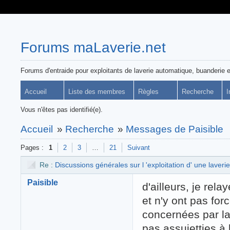
Forums maLaverie.net
Forums d'entraide pour exploitants de laverie automatique, buanderie e
Accueil
Liste des membres
Règles
Recherche
I
Vous n'êtes pas identifié(e).
Accueil
»
Recherche
»
Messages de Paisible
Pages :
1
2
3
…
21
Suivant
Re :
Discussions générales sur l 'exploitation d' une laverie
Paisible
d'ailleurs, je rel
et n'y ont pas fo
concernées par la
pas assujetties à 