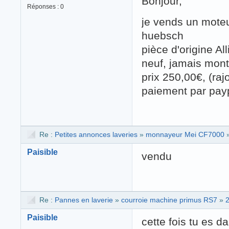
Bonjour,
Réponses : 0
je vends un moteu
huebsch
pièce d'origine Al
neuf, jamais mont
prix 250,00€, (raj
paiement par payp
Re :
Petites annonces laveries
»
monnayeur Mei CF7000
Paisible
vendu
Re :
Pannes en laverie
»
courroie machine primus RS7
»
Paisible
cette fois tu es d