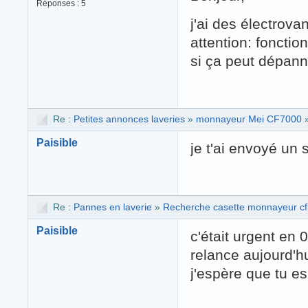
Réponses : 5
j'ai des électrov
attention: foncti
si ça peut dépanne
Re :
Petites annonces laveries
»
monnayeur Mei CF7000
Paisible
je t'ai envoyé un
Re :
Pannes en laverie
»
Recherche casette monnayeur cf7
Paisible
c'était urgent en 
relance aujourd'hu
j'espère que tu e