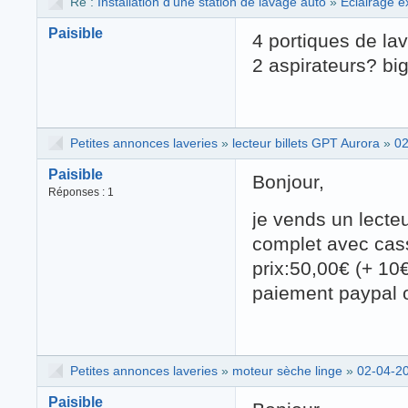
Re :
Installation d'une station de lavage auto
»
Éclairage e
Paisible
4 portiques de lav
2 aspirateurs? bigr
Petites annonces laveries
»
lecteur billets GPT Aurora
»
02
Paisible
Bonjour,
Réponses : 1
je vends un lecteu
complet avec cas
prix:50,00€ (+ 10€
paiement paypal o
Petites annonces laveries
»
moteur sèche linge
»
02-04-2
Paisible